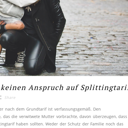
keinen Anspruch auf Splittingtari
Share
ter nach dem Grundtarif ist verfassungsgemäß. Den
 das die verwitwete Mutter vorbrachte, davon überzeugen, dass
ingtarif haben sollten. Weder der Schutz der Familie noch das