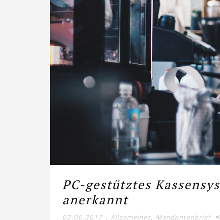
PC-gestütztes Kassensy
anerkannt
02.06.2017
,
Allgemeines
,
Mandantenbrief