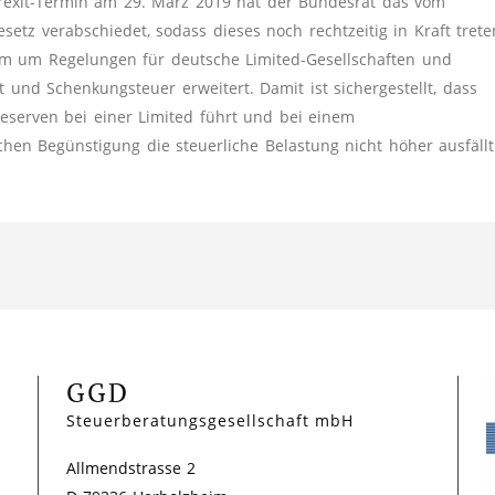
Brexit-Termin am 29. März 2019 hat der Bundesrat das vom
esetz verabschiedet, sodass dieses noch rechtzeitig in Kraft trete
em um Regelungen für deutsche Limited-Gesellschaften und
 und Schenkungsteuer erweitert. Damit ist sichergestellt, dass
Reserven bei einer Limited führt und bei einem
chen Begünstigung die steuerliche Belastung nicht höher ausfällt
GGD
Steuerberatungsgesellschaft mbH
Allmendstrasse 2