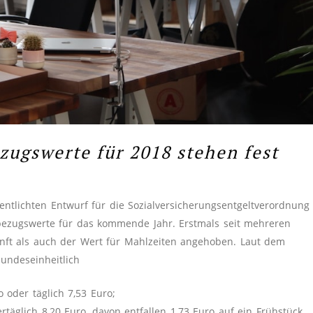
zugswerte für 2018 stehen fest
entlichten Entwurf für die Sozialversicherungsentgeltverordnung
hbezugswerte für das kommende Jahr. Erstmals seit mehreren
unft als auch der Wert für Mahlzeiten angehoben. Laut dem
undeseinheitlich
 oder täglich 7,53 Euro;
rtäglich 8,20 Euro, davon entfallen 1,73 Euro auf ein Frühstück