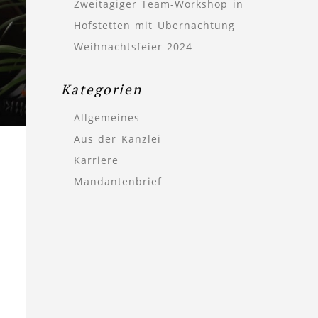
Zweitägiger Team-Workshop in
Hofstetten mit Übernachtung
Weihnachtsfeier 2024
Kategorien
Allgemeines
Aus der Kanzlei
Karriere
Mandantenbrief