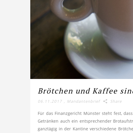
Brötchen und Kaffee sin
06.11.2017
,
Mandantenbrief
Share
Für das Finanzgericht Münster steht fest, da
Getränken auch ein entsprechender Brotaufstr
ganztägig in der Kantine verschiedene Brötche