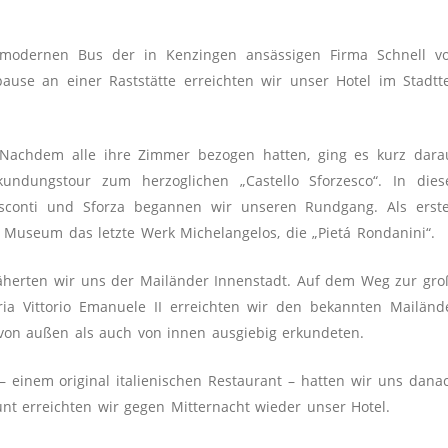
modernen Bus der in Kenzingen ansäs­sigen Firma Schnell v
use an einer Rast­stätte erreichten wir unser Hotel im Stadtte
Nachdem alle ihre Zimmer bezogen hatten, ging es kurz dara
undungstour zum herzoglichen „Castello Sforzesco“. In dies
Visconti und Sforza begannen wir unseren Rundgang. Als erst
 Museum das letzte Werk Michelangelos, die „Pietá Rondanini“.
näherten wir uns der Mailänder Innenstadt. Auf dem Weg zur gro
ia Vittorio Emanuele II erreichten wir den bekannten Mailänd
von außen als auch von innen ausgiebig erkundeten.
 einem ori­ginal italienischen Restau­rant – hatten wir uns dana
unt erreichten wir gegen Mitternacht wieder unser Hotel.