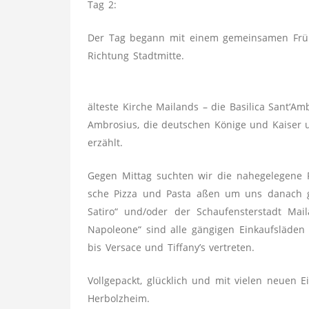
Tag 2:
Der Tag begann mit einem gemeinsamen Früh
Richtung Stadtmitte.
älteste Kirche Mailands – die Basilica Sant‘Am
Ambrosius, die deutschen Könige und Kaiser u
Götz.Grimm.Denk
erzählt.
Wirtschaftsprüfer.Steuerberater GmbH & Co.
KG
Gegen Mittag suchten wir die nahegelegene Piz
sche Pizza und Pasta aßen um uns danach g
Allmendstrasse 2
Satiro“ und/oder der Schaufensterstadt Ma
D-79336 Herbolzheim
Napoleone“ sind alle gängigen Einkaufsläden 
Telefon: +49 (0) 7643 9326 - 0
bis Versace und Tiffany’s vertreten.
info@ggd-steuer.de
Vollgepackt, glücklich und mit vielen neuen
Folgen Sie uns auf
Herbolzheim.