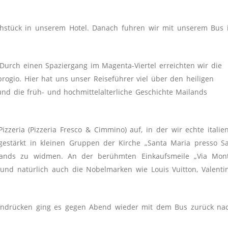
stück in unserem Hotel. Danach fuhren wir mit unserem Bus 
Durch einen Spaziergang im Magenta-Viertel erreichten wir die
brogio. Hier hat uns unser Reiseführer viel über den heiligen
nd die früh- und hochmittelalterliche Geschichte Mai­lands
GGD
Steuerberatungsgesellschaft mbH
zeria (Pizzeria Fresco & Cimmino) auf, in der wir echte italien
Allmendstrasse 2
estärkt in kleinen Gruppen der Kirche „Santa Maria presso S
D-79336 Herbolzheim
ilands zu widmen. An der berühmten Einkaufsmeile „Via Mon
Telefon: +49 (0) 7643 9326 - 0
und natürlich auch die Nobelmarken wie Louis Vuitton, Valenti
info@ggd-steuer.de
 Eindrücken ging es gegen Abend wieder mit dem Bus zurück na